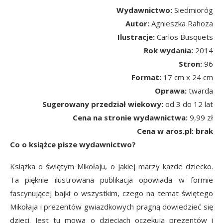
Wydawnictwo:
Siedmioróg
Autor:
Agnieszka Rahoza
Ilustracje:
Carlos Busquets
Rok wydania:
2014
Stron:
96
Format:
17 cm x 24 cm
Oprawa:
twarda
Sugerowany przedział wiekowy:
od 3 do 12 lat
Cena na stronie wydawnictwa:
9,99 zł
Cena w aros.pl: brak
Co o książce pisze wydawnictwo?
Książka o świętym Mikołaju, o jakiej marzy każde dziecko.
Ta pięknie ilustrowana publikacja opowiada w formie
fascynującej bajki o wszystkim, czego na temat świętego
Mikołaja i prezentów gwiazdkowych pragną dowiedzieć się
dzieci. Jest tu mowa o dzieciach oczekują prezentów i