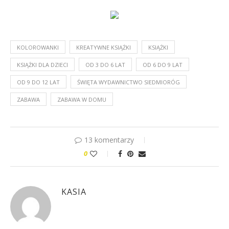
KOLOROWANKI
KREATYWNE KSIĄŻKI
KSIĄŻKI
KSIĄŻKI DLA DZIECI
OD 3 DO 6 LAT
OD 6 DO 9 LAT
OD 9 DO 12 LAT
ŚWIĘTA WYDAWNICTWO SIEDMIORÓG
ZABAWA
ZABAWA W DOMU
13 komentarzy
0
KASIA