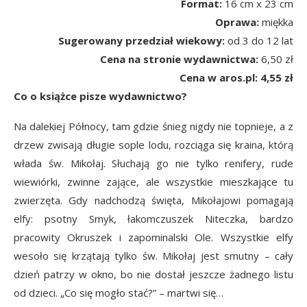
Format:
16 cm x 23 cm
Oprawa:
miękka
Sugerowany przedział wiekowy:
od 3 do 12 lat
Cena na stronie wydawnictwa:
6,50 zł
Cena w aros.pl: 4,55 zł
Co o książce pisze wydawnictwo?
Na dalekiej Północy, tam gdzie śnieg nigdy nie topnieje, a z
drzew zwisają długie sople lodu, rozciąga się kraina, którą
włada św. Mikołaj. Słuchają go nie tylko renifery, rude
wiewiórki, zwinne zające, ale wszystkie mieszkające tu
zwierzęta. Gdy nadchodzą święta, Mikołajowi pomagają
elfy: psotny Smyk, łakomczuszek Niteczka, bardzo
pracowity Okruszek i zapominalski Ole. Wszystkie elfy
wesoło się krzątają tylko św. Mikołaj jest smutny – cały
dzień patrzy w okno, bo nie dostał jeszcze żadnego listu
od dzieci. „Co się mogło stać?” – martwi się…