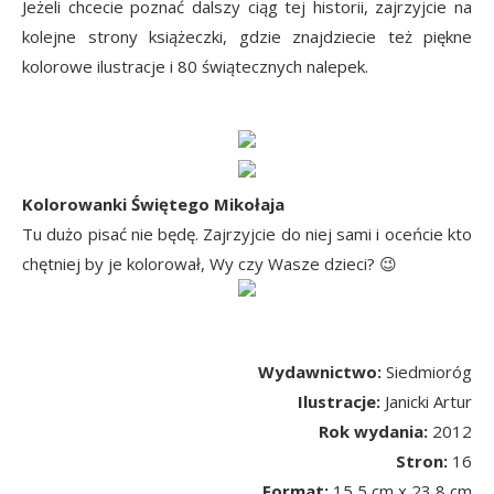
Jeżeli chcecie poznać dalszy ciąg tej historii, zajrzyjcie na
kolejne strony książeczki, gdzie znajdziecie też piękne
kolorowe ilustracje i 80 świątecznych nalepek.
Kolorowanki Świętego Mikołaja
Tu dużo pisać nie będę. Zajrzyjcie do niej sami i oceńcie kto
chętniej by je kolorował, Wy czy Wasze dzieci? 😉
Wydawnictwo:
Siedmioróg
Ilustracje:
Janicki Artur
Rok wydania:
2012
Stron:
16
Format:
15,5 cm x 23,8 cm