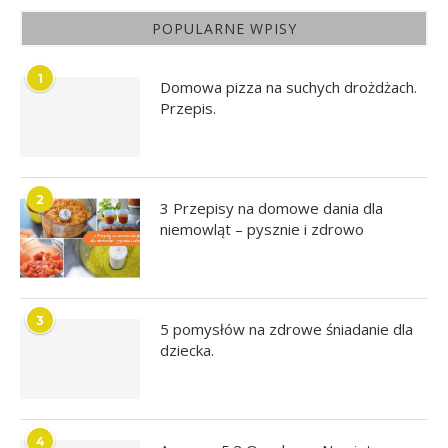
POPULARNE WPISY
1
Domowa pizza na suchych drożdżach.
Przepis.
2
3 Przepisy na domowe dania dla
niemowląt – pysznie i zdrowo
3
5 pomysłów na zdrowe śniadanie dla
dziecka.
4