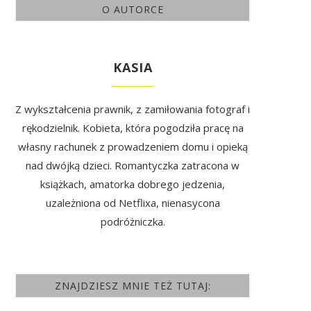
O AUTORCE
KASIA
Z wykształcenia prawnik, z zamiłowania fotograf i
rękodzielnik. Kobieta, która pogodziła pracę na
własny rachunek z prowadzeniem domu i opieką
nad dwójką dzieci. Romantyczka zatracona w
książkach, amatorka dobrego jedzenia,
uzależniona od Netflixa, nienasycona
podróżniczka.
ZNAJDZIESZ MNIE TEŻ TUTAJ: