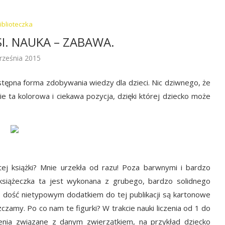
iblioteczka
SI. NAUKA – ZABAWA.
rześnia 2015
stępna forma zdobywania wiedzy dla dzieci. Nic dziwnego, że
ie ta kolorowa i ciekawa pozycja, dzięki której dziecko może
ej książki? Mnie urzekła od razu! Poza barwnymi i bardzo
, książeczka ta jest wykonana z grubego, bardzo solidnego
 i dość nietypowym dodatkiem do tej publikacji są kartonowe
czamy. Po co nam te figurki? W trakcie nauki liczenia od 1 do
enia związane z danym zwierzątkiem, na przykład dziecko