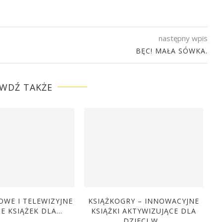
następny wpis
BĘC! MAŁA SÓWKA.
WDŹ TAKŻE
OWE I TELEWIZYJNE
KSIĄŻKOGRY – INNOWACYJNE
E KSIĄŻEK DLA...
KSIĄŻKI AKTYWIZUJĄCE DLA
P
DZIECI W...