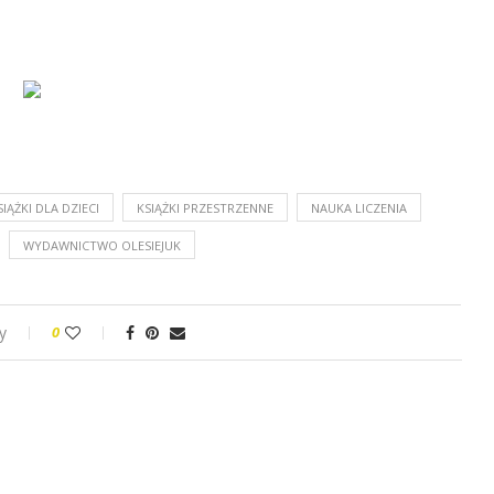
SIĄŻKI DLA DZIECI
KSIĄŻKI PRZESTRZENNE
NAUKA LICZENIA
WYDAWNICTWO OLESIEJUK
y
0