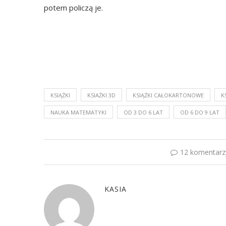
potem policzą je.
KSIĄŻKI
KSIAŻKI 3D
KSIĄŻKI CAŁOKARTONOWE
K
NAUKA MATEMATYKI
OD 3 DO 6 LAT
OD 6 DO 9 LAT
12 komentarz
KASIA