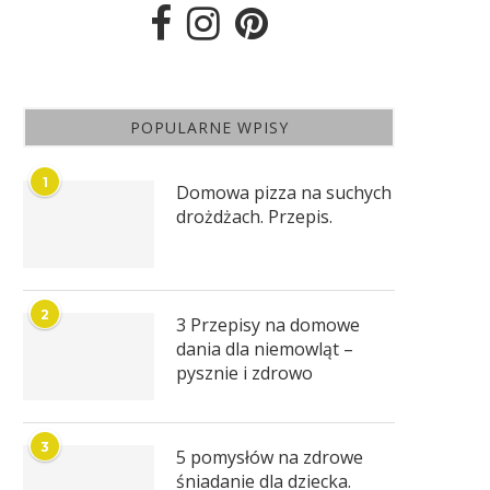
POPULARNE WPISY
1
Domowa pizza na suchych
drożdżach. Przepis.
2
3 Przepisy na domowe
dania dla niemowląt –
pysznie i zdrowo
3
5 pomysłów na zdrowe
śniadanie dla dziecka.