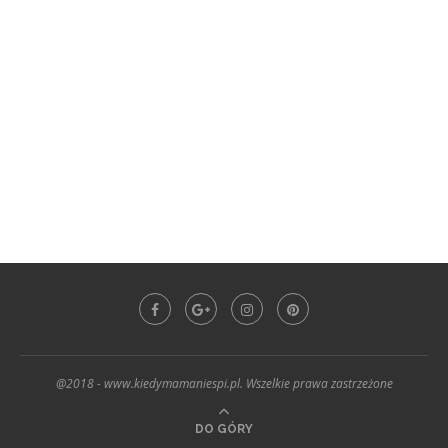
@2018 - www.kiedymamaniespi.pl. Wszelkie prawa zastrzeżone
DO GÓRY