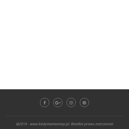
@2018 - www.kiedymamaniespi.pl. Wszelkie prawa zastrzeżone