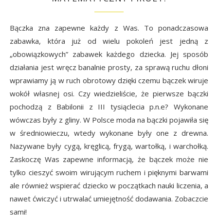
Bączka zna zapewne każdy z Was. To ponadczasowa
zabawka, która już od wielu pokoleń jest jedną z
„obowiązkowych” zabawek każdego dziecka. Jej sposób
działania jest wręcz banalnie prosty, za sprawą ruchu dłoni
wprawiamy ją w ruch obrotowy dzięki czemu bączek wiruje
wokół własnej osi. Czy wiedzieliście, że pierwsze bączki
pochodzą z Babilonii z III tysiąclecia p.n.e? Wykonane
wówczas były z gliny. W Polsce moda na bączki pojawiła się
w średniowieczu, wtedy wykonane były one z drewna.
Nazywane były cygą, kręglicą, frygą, wartołką, i warchołką.
Zaskoczę Was zapewne informacją, że bączek może nie
tylko cieszyć swoim wirującym ruchem i pięknymi barwami
ale również wspierać dziecko w początkach nauki liczenia, a
nawet ćwiczyć i utrwalać umiejętność dodawania. Zobaczcie
sami!