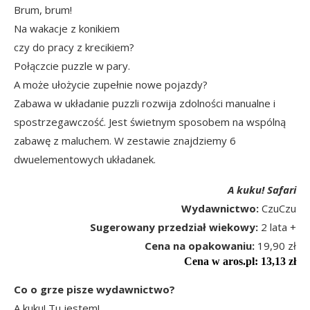
Brum, brum!
Na wakacje z konikiem
czy do pracy z krecikiem?
Połączcie puzzle w pary.
A może ułożycie zupełnie nowe pojazdy?
Zabawa w układanie puzzli rozwija zdolności manualne i
spostrzegawczość. Jest świetnym sposobem na wspólną
zabawę z maluchem. W zestawie znajdziemy 6
dwuelementowych układanek.
A kuku! Safari
Wydawnictwo:
CzuCzu
Sugerowany przedział wiekowy:
2 lata +
Cena na opakowaniu:
19,90 zł
Cena w aros.pl: 13,13 zł
Co o grze pisze wydawnictwo?
A kuku! Tu jestem!