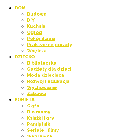
DOM
Budowa
DIY
Kuchnia
Ogród
Pokój dzieci
Praktyczne porady
Wnętrza
DZIECKO
Biblioteczka
Gadżety dla dzieci
Moda dziecięca
Rozwój i edukacja
Wychowanie
Zabawa
KOBIETA
Ciąża
Dla mamy
Książki i gry
Pamiętnik
Seriale i filmy
Wyprawka