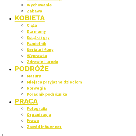
Wychowanie
Zabawa
KOBIETA
Ciąża
Dla mamy
Książki i gry
Pamiętnik
Seriale i filmy
Wyprawka
Zdrowie i uroda
PODRÓŻE
Mazury
Miejsca przyjazne dzieciom
Norwegia
Poradnik podróżnika
PRACA
Fotografia
Organizacja
Prawo
Zawód Influencer