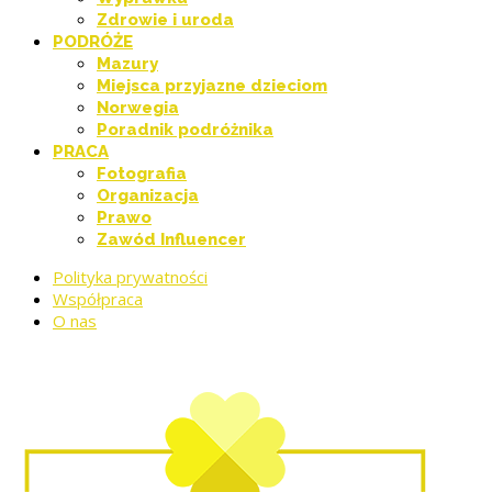
Zdrowie i uroda
PODRÓŻE
Mazury
Miejsca przyjazne dzieciom
Norwegia
Poradnik podróżnika
PRACA
Fotografia
Organizacja
Prawo
Zawód Influencer
Polityka prywatności
Współpraca
O nas