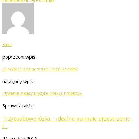
Facebook
Pinterest
Email
Kasia
poprzedni wpis
Jak wybrać idealny tort na Dzień Dziecka?
następny wpis
Pływanie w ciąży a ryzyko infekcji. Probiotyki
Sprawdź także
Trzyosobowe łóżka – idealne na małe przestrzenie
i...
21 grudnia 2025