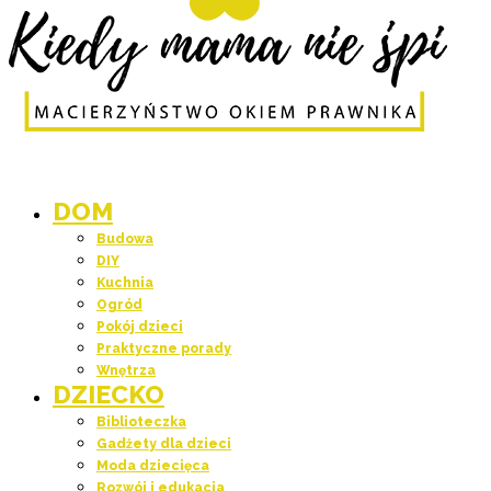
DOM
Budowa
DIY
Kuchnia
Ogród
Pokój dzieci
Praktyczne porady
Wnętrza
DZIECKO
Biblioteczka
Gadżety dla dzieci
Moda dziecięca
Rozwój i edukacja