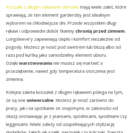
Koszulki z długim rękawem damskie
mają wiele zalet, które
sprawiają, że ten element garderoby jest idealnym
wyborem na chłodniejsze dni. Przede wszystkim długi
rękaw i odpowiedni dobór tkaniny
chronią przed zimnem
.
Longsleeve’y zapewniają ciepło i komfort niezależnie od
pogody. Możesz je nosić pod swetrem lub bluzą albo od
razu pod kurtką jako samodzielny element ubioru.
Dzięki
warstwowaniu
nie musisz się martwić o
przeziębienie, nawet gdy temperatura otoczenia jest
zmienna.
Kolejna zaleta koszulek z długim rękawem polega na tym,
że są one
uniwersalne
. Możesz je nosić zarówno do
pracy, jak i na spotkanie ze znajomymi, w zależności od
okazji zestawiając je z jeansami, spódnicami, spodniami czy
legginsami. Wiele zależy od uzupełniających stylizację
dodatków, takich jak szalik, naszyjnik czy kolczyki. Zresztą