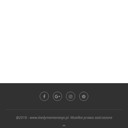
@2018 - www.kiedymamaniespi.pl. Wszelkie prawa zastrzeżone