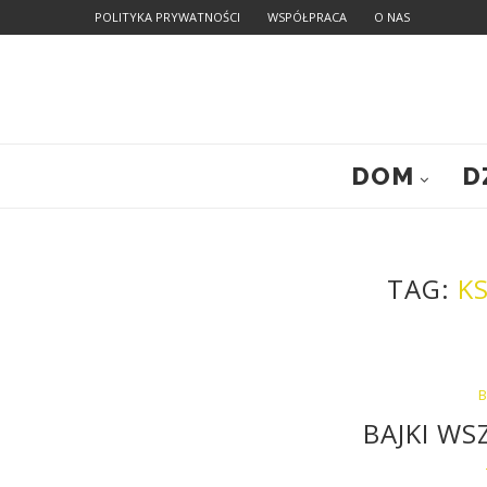
POLITYKA PRYWATNOŚCI
WSPÓŁPRACA
O NAS
DOM
D
TAG:
K
B
BAJKI W