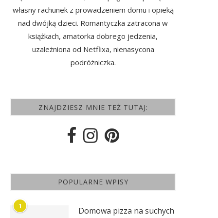
własny rachunek z prowadzeniem domu i opieką
nad dwójką dzieci. Romantyczka zatracona w
książkach, amatorka dobrego jedzenia,
uzależniona od Netflixa, nienasycona
podróżniczka.
ZNAJDZIESZ MNIE TEŻ TUTAJ:
POPULARNE WPISY
1
Domowa pizza na suchych