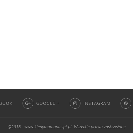
BOOK
GOOGLE +
INSTAGRAM
@2018 - www.kiedymamaniespi.pl. Wszelkie prawa zastrzeżone