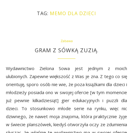
TAG:
MEMO DLA DZIECI
Zabawa
GRAM Z SÓWKĄ ZUZIĄ.
Wydawnictwo Zielona Sowa jest jednym z moich
ulubionych. Zapewne większość z Was je zna. Z tego co się
orientuję, sporo osób nie wie, że poza książkami dla dzieci i
młodzieży posiada ono w swojej ofercie [w tym momencie
już pewnie kilkadziesiąt] gier edukacyjnych i puzzli dla
dzieci. To stosunkowo młode serie na rynku, więc nic
dziwnego, że nawet moja znajoma, która praktycznie żyje
w świecie planszówek, kiedyś otworzyła oczy ze zdumienia
słysząc, że właśnie te wydawnictwo ma w swojej ofercie