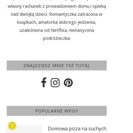
własny rachunek z prowadzeniem domu i opieką
nad dwójką dzieci. Romantyczka zatracona w
książkach, amatorka dobrego jedzenia,
uzależniona od Netflixa, nienasycona
podróżniczka.
ZNAJDZIESZ MNIE TEŻ TUTAJ:
POPULARNE WPISY
1
Domowa pizza na suchych