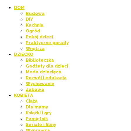
DOM
Budowa
DIY
Kuchnia
Ogród
Pokój dzieci
Praktyczne porady
Wnętrza
DZIECKO
Biblioteczka
Gadżety dla dzieci
Moda dziecięca
Rozwój i edukacja
Wychowanie
Zabawa
KOBIETA
Ciąża
Dla mamy
Książki i gry
Pamiętnik
Seriale i filmy
Wyprawka