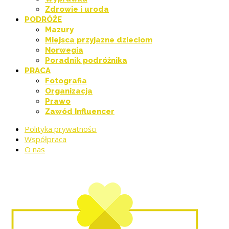
Zdrowie i uroda
PODRÓŻE
Mazury
Miejsca przyjazne dzieciom
Norwegia
Poradnik podróżnika
PRACA
Fotografia
Organizacja
Prawo
Zawód Influencer
Polityka prywatności
Współpraca
O nas