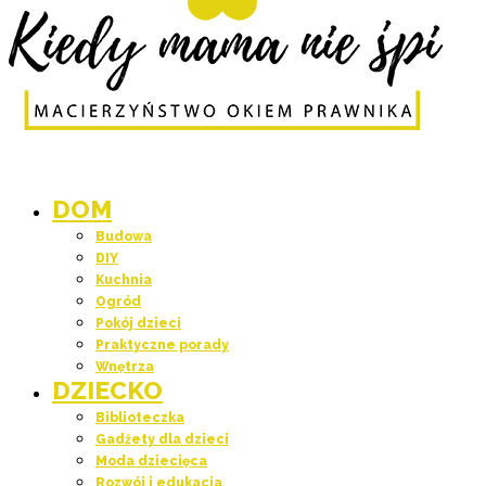
DOM
Budowa
DIY
Kuchnia
Ogród
Pokój dzieci
Praktyczne porady
Wnętrza
DZIECKO
Biblioteczka
Gadżety dla dzieci
Moda dziecięca
Rozwój i edukacja