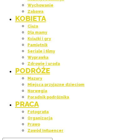
Wychowanie
Zabawa
KOBIETA
Ciąża
Dla mamy
Książki i gry
Pamiętnik
Seriale i filmy
Wyprawka
Zdrowie i uroda
PODRÓŻE
Mazury
Miejsca przyjazne dzieciom
Norwegia
Poradnik podróżnika
PRACA
Fotografia
Organizacja
Prawo
Zawód Influencer