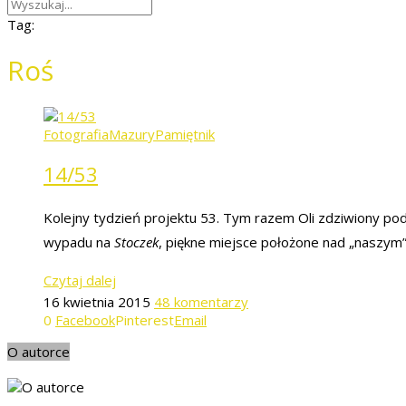
Tag:
Roś
Fotografia
Mazury
Pamiętnik
14/53
Kolejny tydzień projektu 53. Tym razem Oli zdziwiony pod
wypadu na
Stoczek
, piękne miejsce położone nad „naszym”
Czytaj dalej
16 kwietnia 2015
48 komentarzy
0
Facebook
Pinterest
Email
O autorce