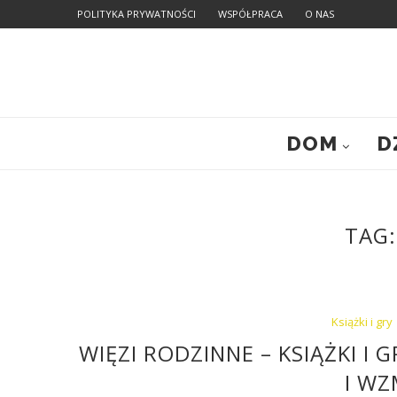
POLITYKA PRYWATNOŚCI
WSPÓŁPRACA
O NAS
DOM
D
TAG
Książki i gry
WIĘZI RODZINNE – KSIĄŻKI I
I WZ