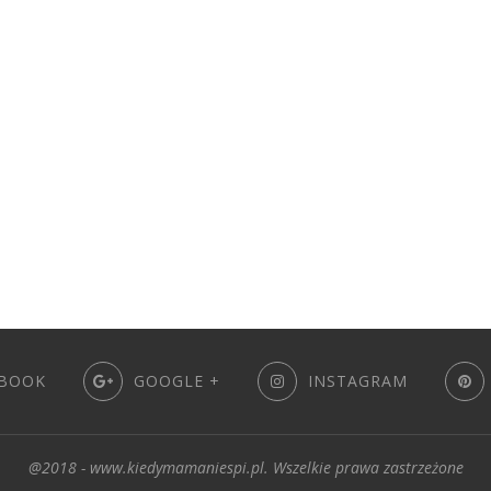
BOOK
GOOGLE +
INSTAGRAM
@2018 - www.kiedymamaniespi.pl. Wszelkie prawa zastrzeżone