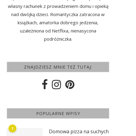
własny rachunek z prowadzeniem domu i opieką
nad dwójką dzieci. Romantyczka zatracona w
książkach, amatorka dobrego jedzenia,
uzależniona od Netflixa, nienasycona
podróżniczka.
ZNAJDZIESZ MNIE TEŻ TUTAJ:
POPULARNE WPISY
1
Domowa pizza na suchych