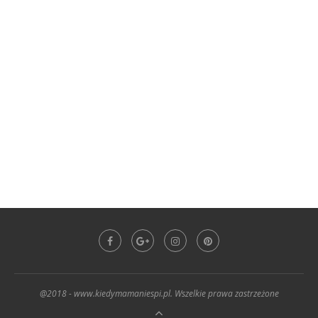
@2018 - www.kiedymamaniespi.pl. Wszelkie prawa zastrzeżone