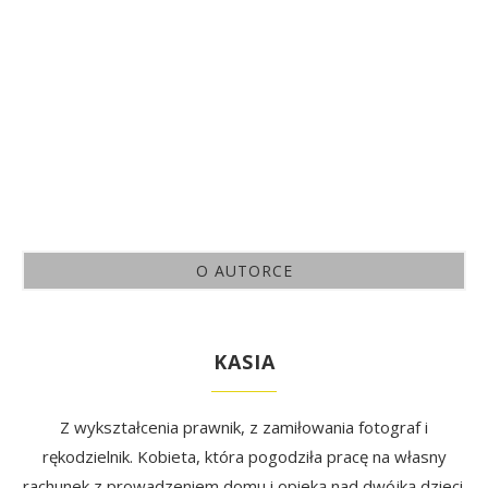
O AUTORCE
KASIA
Z wykształcenia prawnik, z zamiłowania fotograf i
rękodzielnik. Kobieta, która pogodziła pracę na własny
rachunek z prowadzeniem domu i opieką nad dwójką dzieci.