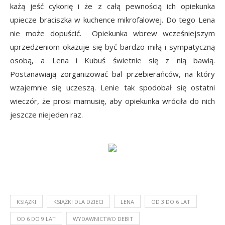
każą jeść cykorię i że z całą pewnością ich opiekunka
upiecze braciszka w kuchence mikrofalowej. Do tego Lena
nie może dopuścić. Opiekunka wbrew wcześniejszym
uprzedzeniom okazuje się być bardzo miłą i sympatyczną
osobą, a Lena i Kubuś świetnie się z nią bawią.
Postanawiają zorganizować bal przebierańców, na który
wzajemnie się uczeszą. Lenie tak spodobał się ostatni
wieczór, że prosi mamusię, aby opiekunka wróciła do nich
jeszcze niejeden raz.
KSIĄŻKI
KSIĄŻKI DLA DZIECI
LENA
OD 3 DO 6 LAT
OD 6 DO 9 LAT
WYDAWNICTWO DEBIT