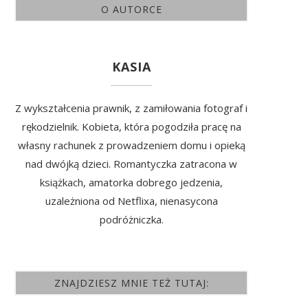
O AUTORCE
KASIA
Z wykształcenia prawnik, z zamiłowania fotograf i
rękodzielnik. Kobieta, która pogodziła pracę na
własny rachunek z prowadzeniem domu i opieką
nad dwójką dzieci. Romantyczka zatracona w
książkach, amatorka dobrego jedzenia,
uzależniona od Netflixa, nienasycona
podróżniczka.
ZNAJDZIESZ MNIE TEŻ TUTAJ: