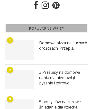
POPULARNE WPISY
1
Domowa pizza na suchych
drożdżach. Przepis.
2
3 Przepisy na domowe
dania dla niemowląt –
pysznie i zdrowo
3
5 pomysłów na zdrowe
śniadanie dla dziecka.