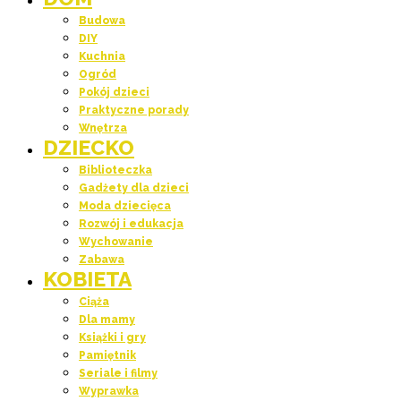
Budowa
DIY
Kuchnia
Ogród
Pokój dzieci
Praktyczne porady
Wnętrza
DZIECKO
Biblioteczka
Gadżety dla dzieci
Moda dziecięca
Rozwój i edukacja
Wychowanie
Zabawa
KOBIETA
Ciąża
Dla mamy
Książki i gry
Pamiętnik
Seriale i filmy
Wyprawka