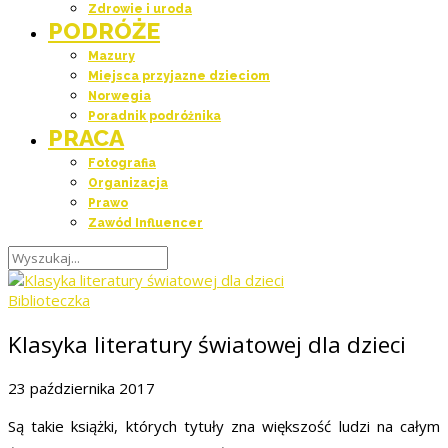
Zdrowie i uroda
PODRÓŻE
Mazury
Miejsca przyjazne dzieciom
Norwegia
Poradnik podróżnika
PRACA
Fotografia
Organizacja
Prawo
Zawód Influencer
Biblioteczka
Klasyka literatury światowej dla dzieci
23 października 2017
Są takie książki, których tytuły zna większość ludzi na całym