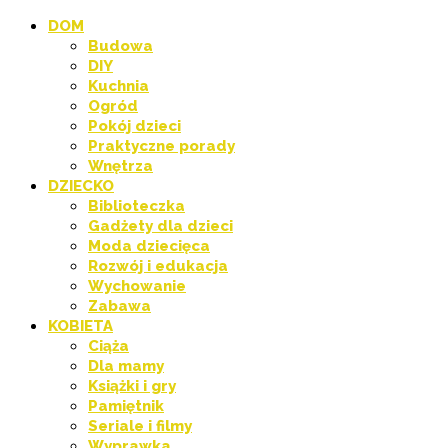
DOM
Budowa
DIY
Kuchnia
Ogród
Pokój dzieci
Praktyczne porady
Wnętrza
DZIECKO
Biblioteczka
Gadżety dla dzieci
Moda dziecięca
Rozwój i edukacja
Wychowanie
Zabawa
KOBIETA
Ciąża
Dla mamy
Książki i gry
Pamiętnik
Seriale i filmy
Wyprawka