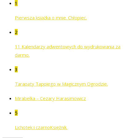
1
Pierwsza książka o mnie. Chłopiec.
2
11 Kalendarzy adwentowych do wydrukowania za
darmo.
3
Tarapaty Tappiego w Magicznym Ogrodzie.
Mirabelka – Cezary Harasimowicz
5
Lichotek i czarnoKsiężnik.