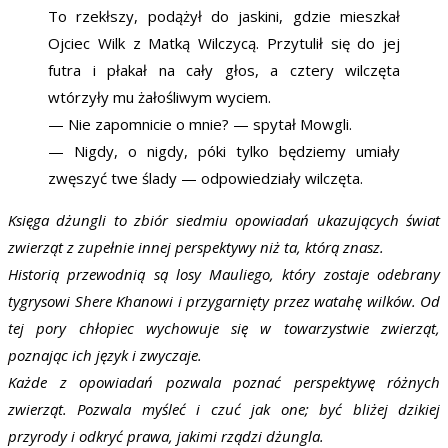
To rzekłszy, podążył do jaskini, gdzie mieszkał
Ojciec Wilk z Matką Wilczycą. Przytulił się do jej
futra i płakał na cały głos, a cztery wilczęta
wtórzyły mu żałośliwym wyciem.
— Nie zapomnicie o mnie? — spytał Mowgli.
— Nigdy, o nigdy, póki tylko będziemy umiały
zwęszyć twe ślady — odpowiedziały wilczęta.
Księga dżungli to zbiór siedmiu opowiadań ukazujących świat
zwierząt z zupełnie innej perspektywy niż ta, którą znasz.
Historią przewodnią są losy Mauliego, który zostaje odebrany
tygrysowi Shere Khanowi i przygarnięty przez watahę wilków. Od
tej pory chłopiec wychowuje się w towarzystwie zwierząt,
poznając ich język i zwyczaje.
Każde z opowiadań pozwala poznać perspektywę różnych
zwierząt. Pozwala myśleć i czuć jak one; być bliżej dzikiej
przyrody i odkryć prawa, jakimi rządzi dżungla.