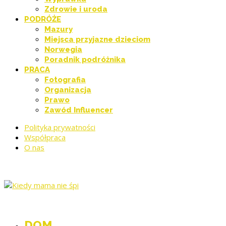
Zdrowie i uroda
PODRÓŻE
Mazury
Miejsca przyjazne dzieciom
Norwegia
Poradnik podróżnika
PRACA
Fotografia
Organizacja
Prawo
Zawód Influencer
Polityka prywatności
Współpraca
O nas
DOM