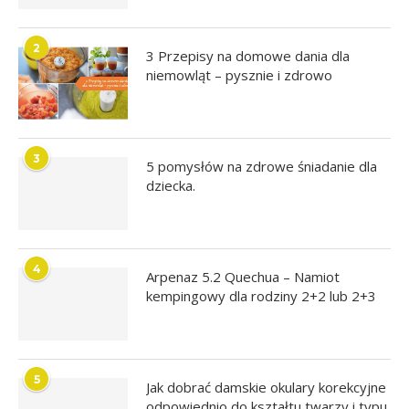
2
3 Przepisy na domowe dania dla
niemowląt – pysznie i zdrowo
3
5 pomysłów na zdrowe śniadanie dla
dziecka.
4
Arpenaz 5.2 Quechua – Namiot
kempingowy dla rodziny 2+2 lub 2+3
5
Jak dobrać damskie okulary korekcyjne
odpowiednio do kształtu twarzy i typu