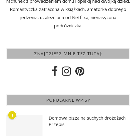
rachunek z prowadzeniem domu i opieką nad dwójką dzieci.
Romantyczka zatracona w książkach, amatorka dobrego
jedzenia, uzależniona od Netflixa, nienasycona
podróżniczka.
ZNAJDZIESZ MNIE TEŻ TUTAJ:
POPULARNE WPISY
1
Domowa pizza na suchych drożdżach.
Przepis.