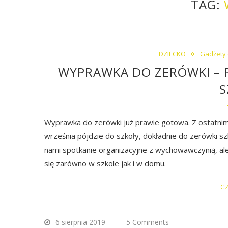
TAG:
DZIECKO
Gadżety 
WYPRAWKA DO ZERÓWKI – P
S
Wyprawka do zerówki już prawie gotowa. Z ostatnim 
września pójdzie do szkoły, dokładnie do zerówki s
nami spotkanie organizacyjne z wychowawczynią, ale
się zarówno w szkole jak i w domu.
CZ
6 sierpnia 2019
5 Comments