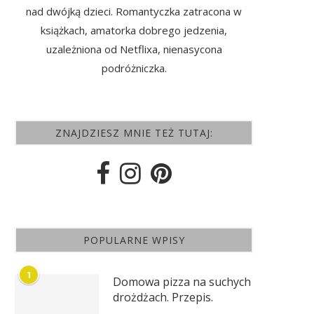
nad dwójką dzieci. Romantyczka zatracona w
książkach, amatorka dobrego jedzenia,
uzależniona od Netflixa, nienasycona
podróżniczka.
ZNAJDZIESZ MNIE TEŻ TUTAJ:
POPULARNE WPISY
1
Domowa pizza na suchych
drożdżach. Przepis.