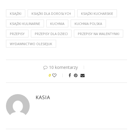
KSIĄŻKI
KSIĄŻKI DLA DOROSŁYCH
KSIĄŻKI KUCHARSKIE
KSIĄŻKI KULINARNE
KUCHNIA
KUCHNIA POLSKA
PRZEPISY
PRZEPISY DLA DZIECI
PRZEPISY NA WALENTYNKI
WYDAWNICTWO OLESIEJUK
10 komentarzy
0
KASIA