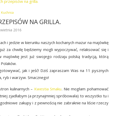
Kuchnia
RZEPISÓW NA GRILLA.
kwietnia 2016
ch i jedzie w kierunku naszych kochanych mazur na majówkę
i już za chwilę będziemy mogli wypoczywać, relaksować się i
 majówkę jest już swojego rodzaju polską tradycją, którą
 Polaków.
ygotowywać, jak i jeść! Dziś zapraszam Was na 11 pysznych
ha, ryb i warzyw. Smacznego!
stron kulinarnych –
Kwestia Smaku
. Nie mogłam pohamować
tniej zjadłabym (a przynajmniej spróbowała) to wszystko tu i
ygodniowe zakupy i z pewnością nie zabraknie na liście rzeczy