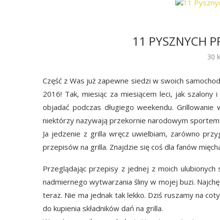
11 PYSZNYCH P
30 
Część z Was już zapewne siedzi w swoich samochoda
2016! Tak, miesiąc za miesiącem leci, jak szalony 
objadać podczas długiego weekendu. Grillowanie w
niektórzy nazywają przekornie narodowym sportem
Ja jedzenie z grilla wręcz uwielbiam, zarówno prz
przepisów na grilla. Znajdzie się coś dla fanów mięc
Przeglądając przepisy z jednej z moich ulubionych 
nadmiernego wytwarzania śliny w mojej buzi. Najchę
teraz. Nie ma jednak tak lekko. Dziś ruszamy na cot
do kupienia składników dań na grilla.