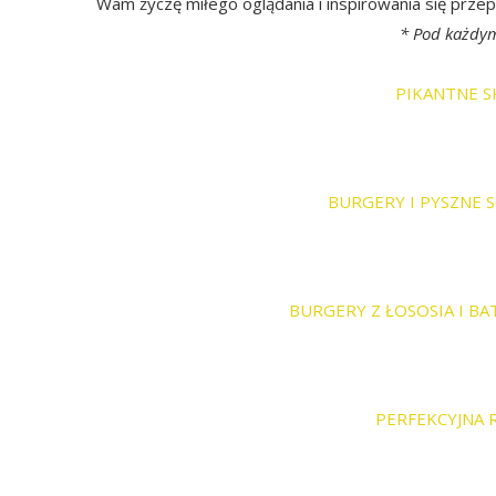
Wam życzę miłego oglądania i inspirowania się przep
* Pod każdym
PIKANTNE S
BURGERY I PYSZNE 
BURGERY Z ŁOSOSIA I BA
PERFEKCYJNA R