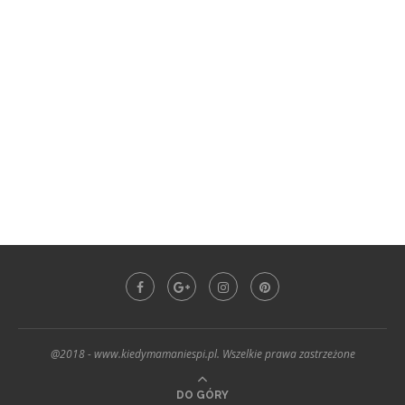
@2018 - www.kiedymamaniespi.pl. Wszelkie prawa zastrzeżone
DO GÓRY