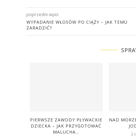
poprzedni wpis
WYPADANIE WŁOSÓW PO CIĄŻY – JAK TEMU
ZARADZIĆ?
SPRA
IECIĘCE
PIERWSZE ZAWODY PŁYWACKIE
NAD MORZE
MÓC
DZIECKA – JAK PRZYGOTOWAĆ
JOD
E...
MALUCHA...
2 