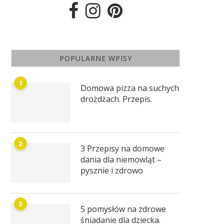
POPULARNE WPISY
1
Domowa pizza na suchych
drożdżach. Przepis.
2
3 Przepisy na domowe
dania dla niemowląt –
pysznie i zdrowo
3
5 pomysłów na zdrowe
śniadanie dla dziecka.