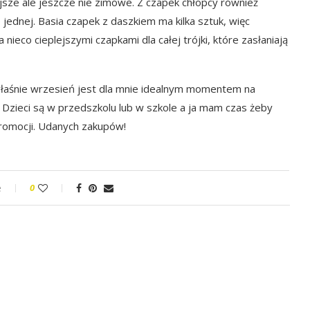
ejsze ale jeszcze nie zimowe. Z czapek chłopcy również
jednej. Basia czapek z daszkiem ma kilka sztuk, więc
ieco cieplejszymi czapkami dla całej trójki, które zasłaniają
 właśnie wrzesień jest dla mnie idealnym momentem na
e. Dzieci są w przedszkolu lub w szkole a ja mam czas żeby
promocji. Udanych zakupów!
e
0