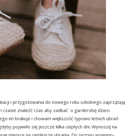
wakacji i przygotowania do nowego roku szkolnego zaprzątają
m czasie znaleźć czas aby zadbać o garderobę dzieci.
ego im brakuje i chowam większość typowo letnich ubrań
gdyby pojawiło się jeszcze kilka ciepłych dni. Wynoszę na
uję miejsce na cieplejsze ubrania. Do sezonu jesienno-