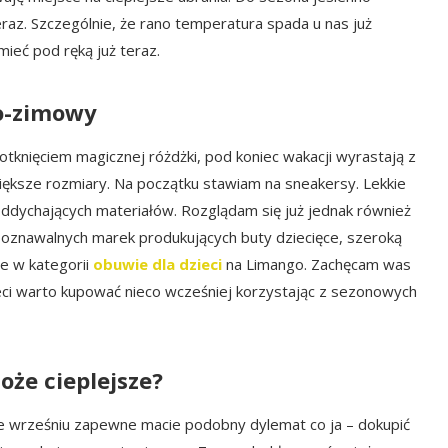
eraz. Szczególnie, że rano temperatura spada u nas już
mieć pod ręką już teraz.
no-zimowy
dotknięciem magicznej różdżki, pod koniec wakacji wyrastają z
ększe rozmiary. Na początku stawiam na sneakersy. Lekkie
dychających materiałów. Rozglądam się już jednak również
zpoznawalnych marek produkujących buty dziecięce, szeroką
ie w kategorii
obuwie dla dzieci
na Limango. Zachęcam was
ieci warto kupować nieco wcześniej korzystając z sezonowych
oże cieplejsze?
wrześniu zapewne macie podobny dylemat co ja – dokupić