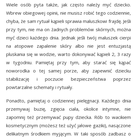
Wiele osób pyta także, jak często należy myć dziecko.
Wbrew obiegowej opinii, nie musisz robić tego codziennie,
chyba, że sam rytuał kąpieli sprawia maluszkowi frajdę. Jeśli
przy tym, nie ma on żadnych problemów skórnych, można
myć dzieci każdego dnia. Jednak jeśli twój maluszek cierpi
na atopowe zapalenie skóry albo nie jest entuzjastą
pluskania się w wodzie, warto dokonywać kąpieli 2, 3 razy
w tygodniu. Pamiętaj przy tym, aby starać się kąpać
noworodka o tej samej porze, aby zapewnić dziecku
stabilizację i poczucie bezpieczeństwa poprzez
powtarzalne schematy i rytuały.
Ponadto, pamiętaj o codziennej pielęgnacji. Każdego dnia
przemywaj buzię, zgięcia ciała, okolice intymne, nie
zapomnij też przemywać pupy dziecka. Rób to wacikiem
kosmetycznym (możesz też użyć jałowe gaziki), nasączone
delikatnym środkiem myjącym. W taki sposób zadbasz o