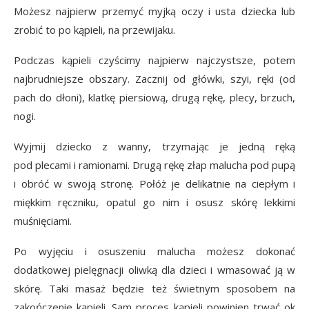
Możesz najpierw przemyć myjką oczy i usta dziecka lub
zrobić to po kąpieli, na przewijaku.
Podczas kąpieli czyścimy najpierw najczystsze, potem
najbrudniejsze obszary. Zacznij od główki, szyi, ręki (od
pach do dłoni), klatkę piersiową, drugą rękę, plecy, brzuch,
nogi.
Wyjmij dziecko z wanny, trzymając je jedną ręką
pod plecami i ramionami. Drugą rękę złap malucha pod pupą
i obróć w swoją stronę. Połóż je delikatnie na ciepłym i
miękkim ręczniku, opatul go nim i osusz skórę lekkimi
muśnięciami.
Po wyjęciu i osuszeniu malucha możesz dokonać
dodatkowej pielęgnacji oliwką dla dzieci i wmasować ją w
skórę. Taki masaż będzie też świetnym sposobem na
zakończenie kąpieli. Sam proces kąpieli powinien trwać ok