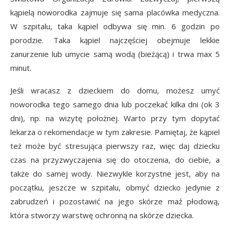
kąpielą noworodka zajmuje się sama placówka medyczna.
W szpitalu, taka kąpiel odbywa się min. 6 godzin po
porodzie. Taka kąpiel najczęściej obejmuje lekkie
zanurzenie lub umycie samą wodą (bieżącą) i trwa max 5
minut.
Jeśli wracasz z dzieckiem do domu, możesz umyć
noworodka tego samego dnia lub poczekać kilka dni (ok 3
dni), np. na wizytę położnej. Warto przy tym dopytać
lekarza o rekomendacje w tym zakresie. Pamiętaj, że kąpiel
też może być stresująca pierwszy raz, więc daj dziecku
czas na przyzwyczajenia się do otoczenia, do ciebie, a
także do samej wody. Niezwykle korzystne jest, aby na
początku, jeszcze w szpitalu, obmyć dziecko jedynie z
zabrudzeń i pozostawić na jego skórze maź płodową,
która stworzy warstwę ochronną na skórze dziecka.