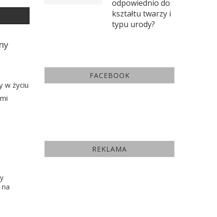
odpowiednio do
kształtu twarzy i
typu urody?
ny
FACEBOOK
y w życiu
ami
REKLAMA
my
 na