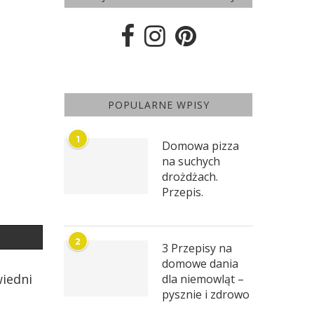
POPULARNE WPISY
1
Domowa pizza
na suchych
drożdżach.
Przepis.
2
3 Przepisy na
domowe dania
wiedni
dla niemowląt –
pysznie i zdrowo