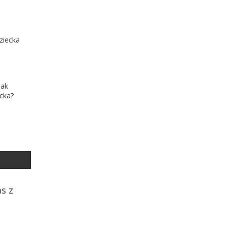
ziecka
jak
ecka?
s z