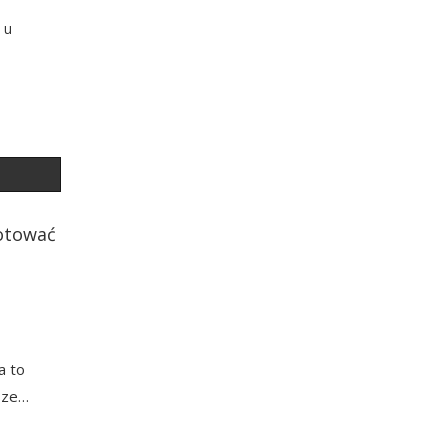
 u
gotować
a to
ksze…