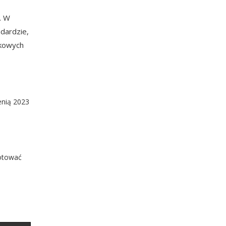
. W
dardzie,
tkowych
enią 2023
gotować