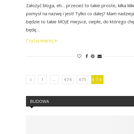
Założyć bloga, eh… przecież to takie proste, kilka klik
pomysł na nazwę i jest! Tylko co dalej? Mam nadzieję
będzie to takie MOJE miejsce, ciepłe, do którego chę
będę…
Czytaj więcej
1
…
474
475
476
BUDOWA