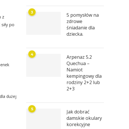
3
5 pomysłów na
n z
zdrowe
siły po
śniadanie dla
dziecka.
4
Arpenaz 5.2
Quechua –
ienek
Namiot
kempingowy dla
rodziny 2+2 lub
2+3
dla dużej
5
Jak dobrać
damskie okulary
korekcyjne