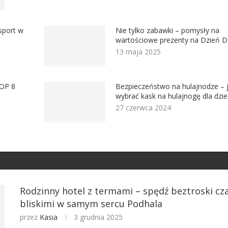
sport w
Nie tylko zabawki – pomysły na
wartościowe prezenty na Dzień D
13 maja 2025
TOP 8
Bezpieczeństwo na hulajnodze – 
wybrać kask na hulajnogę dla dzi
27 czerwca 2024
Rodzinny hotel z termami – spędź beztroski cza
bliskimi w samym sercu Podhala
przez
Kasia
3 grudnia 2025