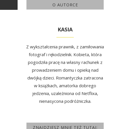
O AUTORCE
KASIA
Z wykształcenia prawnik, z zamiłowania
fotograf i rękodzielnik. Kobieta, która
pogodziła pracę na własny rachunek z
prowadzeniem domu i opieką nad
dwójką dzieci. Romantyczka zatracona
w książkach, amatorka dobrego
jedzenia, uzależniona od Netflixa,
nienasycona podróżniczka.
ZNAJDZIESZ MNIE TEŻ TUTAJ: