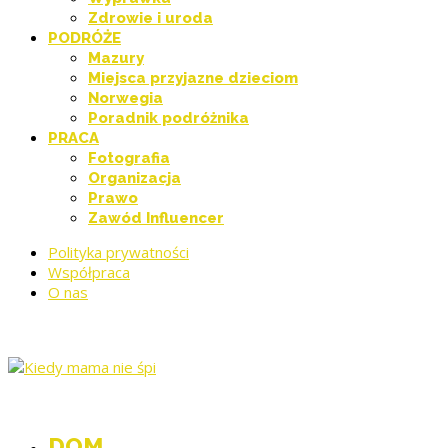
Zdrowie i uroda
PODRÓŻE
Mazury
Miejsca przyjazne dzieciom
Norwegia
Poradnik podróżnika
PRACA
Fotografia
Organizacja
Prawo
Zawód Influencer
Polityka prywatności
Współpraca
O nas
DOM