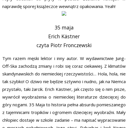
naprawdę sporej książeczce wewnątrz opakowania. Yeah!
35 maja
Erich Kästner
czyta Piotr Fronczewski
Tym razem męski lektor i inny autor. W wydawnictwie Jung-
Off-Ska zachodzą zmiany i robi się coraz ciekawiej. Z klimatów
skandynawskich do niemieckiej rzeczywistości… Hola, hola, nie
tak szybko! O dziwo nie będzie sztywno i nudno, jak na Niemca
przystało, taki żarcik. Erich Kästner, jak często się o nim pisze,
wywrócił wyobrażenia o niemieckiej literaturze dziecięcej do
góry nogami. 35 Maja to historia pełna absurdu pomieszanego
z tajemnicami tropików i ogromem dziecięcej wyobraźni. Mały
chłopiec dostaje w szkole zadanie – ma napisać wypracowanie
o morzach południowych. Jego stryj, Rabarbar i koń Negro