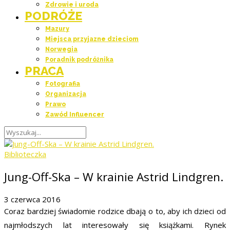
Zdrowie i uroda
PODRÓŻE
Mazury
Miejsca przyjazne dzieciom
Norwegia
Poradnik podróżnika
PRACA
Fotografia
Organizacja
Prawo
Zawód Influencer
Biblioteczka
Jung-Off-Ska – W krainie Astrid Lindgren.
3 czerwca 2016
Coraz bardziej świadomie rodzice dbają o to, aby ich dzieci od
najmłodszych lat interesowały się książkami. Rynek