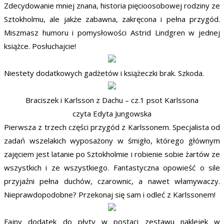
Zdecydowanie mniej znana, historia pięcioosobowej rodziny ze
Sztokholmu, ale jakże zabawna, zakręcona i pełna przygód.
Miszmasz humoru i pomysłowości Astrid Lindgren w jednej
książce. Posłuchajcie!
Niestety dodatkowych gadżetów i książeczki brak. Szkoda.
Braciszek i Karlsson z Dachu – cz.1 psot Karlssona
czyta Edyta Jungowska
Pierwsza z trzech części przygód z Karlssonem. Specjalista od
zadań wszelakich wyposażony w śmigło, którego głównym
zajęciem jest latanie po Sztokholmie i robienie sobie żartów ze
wszystkich i ze wszystkiego. Fantastyczna opowieść o sile
przyjaźni pełna duchów, czarownic, a nawet włamywaczy.
Nieprawdopodobne? Przekonaj się sam i odleć z Karlssonem!
Fajny dodatek do płyty w postaci zestawu naklejek w