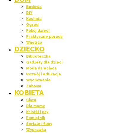
Budowa
DIY
Kuchnia
Ogród
Pokój dzieci
Praktyczne porady
Wnętrza
DZIECKO
Biblioteczka
Gadżety dla dzieci
Moda dziecięca
Rozwój i edukacja
Wychowanie
Zabawa
KOBIETA
Ciąża
Dla mamy
Książki i gry
Pamiętnik
Seriale i filmy
Wyprawka