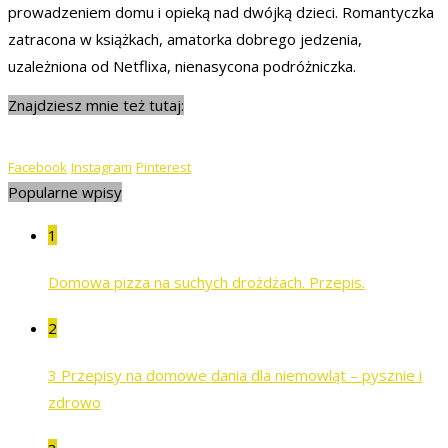
prowadzeniem domu i opieką nad dwójką dzieci. Romantyczka
zatracona w książkach, amatorka dobrego jedzenia,
uzależniona od Netflixa, nienasycona podróżniczka.
Znajdziesz mnie też tutaj:
Facebook
Instagram
Pinterest
Popularne wpisy
1
Domowa pizza na suchych drożdżach. Przepis.
2
3 Przepisy na domowe dania dla niemowląt – pysznie i
zdrowo