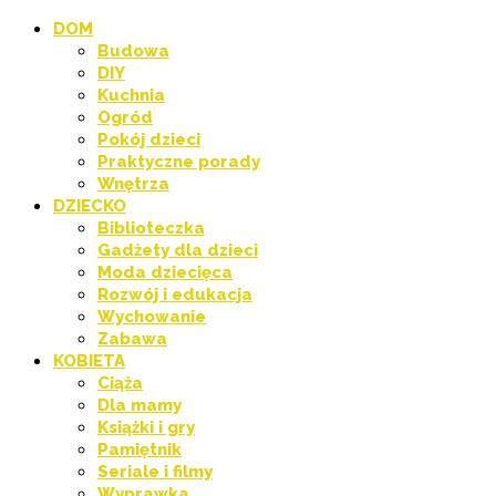
DOM
Budowa
DIY
Kuchnia
Ogród
Pokój dzieci
Praktyczne porady
Wnętrza
DZIECKO
Biblioteczka
Gadżety dla dzieci
Moda dziecięca
Rozwój i edukacja
Wychowanie
Zabawa
KOBIETA
Ciąża
Dla mamy
Książki i gry
Pamiętnik
Seriale i filmy
Wyprawka