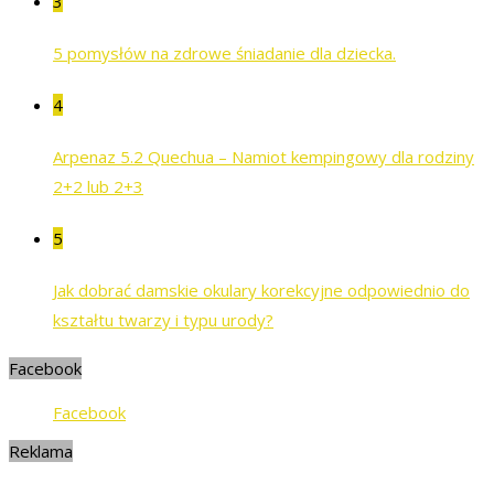
3
5 pomysłów na zdrowe śniadanie dla dziecka.
4
Arpenaz 5.2 Quechua – Namiot kempingowy dla rodziny
2+2 lub 2+3
5
Jak dobrać damskie okulary korekcyjne odpowiednio do
kształtu twarzy i typu urody?
Facebook
Facebook
Reklama