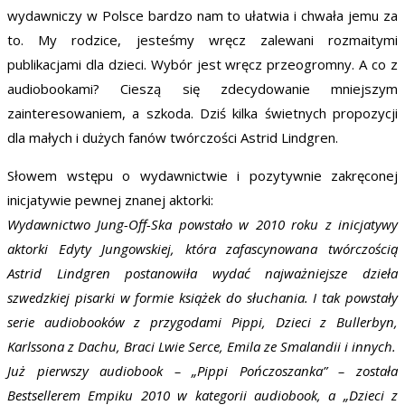
wydawniczy w Polsce bardzo nam to ułatwia i chwała jemu za
to. My rodzice, jesteśmy wręcz zalewani rozmaitymi
publikacjami dla dzieci. Wybór jest wręcz przeogromny. A co z
audiobookami? Cieszą się zdecydowanie mniejszym
zainteresowaniem, a szkoda. Dziś kilka świetnych propozycji
dla małych i dużych fanów twórczości Astrid Lindgren.
Słowem wstępu o wydawnictwie i pozytywnie zakręconej
inicjatywie pewnej znanej aktorki:
Wydawnictwo Jung-Off-Ska powstało w 2010 roku z inicjatywy
aktorki Edyty Jungowskiej, która zafascynowana twórczością
Astrid Lindgren postanowiła wydać najważniejsze dzieła
szwedzkiej pisarki w formie książek do słuchania. I tak powstały
serie audiobooków z przygodami Pippi, Dzieci z Bullerbyn,
Karlssona z Dachu, Braci Lwie Serce, Emila ze Smalandii i innych.
Już pierwszy audiobook – „Pippi Pończoszanka” – została
Bestsellerem Empiku 2010 w kategorii audiobook, a „Dzieci z