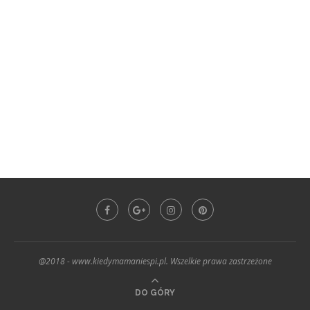
@2018 - www.kiedymamaniespi.pl. Wszelkie prawa zastrzeżone
DO GÓRY