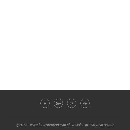
@2018 - www.kiedymamaniespi.pl. Wszelkie prawa zastrzeżone