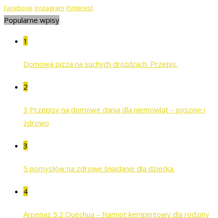
Facebook
Instagram
Pinterest
Popularne wpisy
1
Domowa pizza na suchych drożdżach. Przepis.
2
3 Przepisy na domowe dania dla niemowląt – pysznie i
zdrowo
3
5 pomysłów na zdrowe śniadanie dla dziecka.
4
Arpenaz 5.2 Quechua – Namiot kempingowy dla rodziny