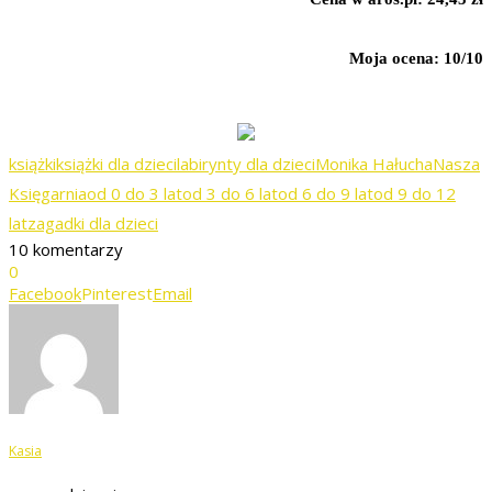
Moja ocena: 10/10
książki
książki dla dzieci
labirynty dla dzieci
Monika Hałucha
Nasza
Księgarnia
od 0 do 3 lat
od 3 do 6 lat
od 6 do 9 lat
od 9 do 12
lat
zagadki dla dzieci
10 komentarzy
0
Facebook
Pinterest
Email
Kasia