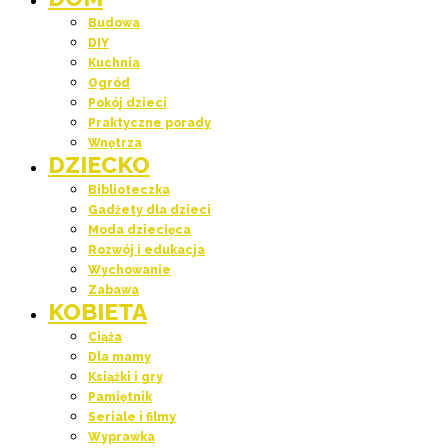
Budowa
DIY
Kuchnia
Ogród
Pokój dzieci
Praktyczne porady
Wnętrza
DZIECKO
Biblioteczka
Gadżety dla dzieci
Moda dziecięca
Rozwój i edukacja
Wychowanie
Zabawa
KOBIETA
Ciąża
Dla mamy
Książki i gry
Pamiętnik
Seriale i filmy
Wyprawka