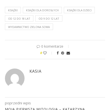
KSIĄŻKI
KSIĄŻKI DLA DOROSŁYCH
KSIĄŻKI DLA DZIECI
OD 12 DO 18 LAT
OD 9 DO 12 LAT
WYDAWNICTWO ZIELONA SOWA
0 komentarze
0
KASIA
poprzedni wpis
MOJA PIERWSZA MITOLOGIA – KATARZYNA