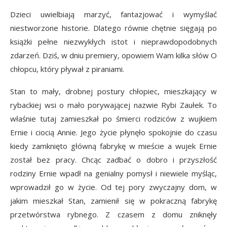
Dzieci uwielbiają marzyć, fantazjować i wymyślać
niestworzone historie. Dlatego równie chętnie sięgają po
książki pełne niezwykłych istot i nieprawdopodobnych
zdarzeń. Dziś, w dniu premiery, opowiem Wam kilka słów O
chłopcu, który pływał z piraniami.
Stan to mały, drobnej postury chłopiec, mieszkający w
rybackiej wsi o mało porywającej nazwie Rybi Zaułek. To
właśnie tutaj zamieszkał po śmierci rodziców z wujkiem
Ernie i ciocią Annie. Jego życie płynęło spokojnie do czasu
kiedy zamknięto główną fabrykę w mieście a wujek Ernie
został bez pracy. Chcąc zadbać o dobro i przyszłość
rodziny Ernie wpadł na genialny pomysł i niewiele myśląc,
wprowadził go w życie. Od tej pory zwyczajny dom, w
jakim mieszkał Stan, zamienił się w pokraczną fabrykę
przetwórstwa rybnego. Z czasem z domu zniknęły