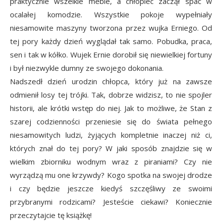
praktycznie wszelkie meble, a chłopiec zaczął spać w
ocalałej komodzie. Wszystkie pokoje wypełniały
niesamowite maszyny tworzona przez wujka Erniego. Od
tej pory każdy dzień wyglądał tak samo. Pobudka, praca,
sen i tak w kółko. Wujek Ernie dorobił się niewielkiej fortuny
i był niezwykle dumny ze swojego dokonania.
Nadszedł dzień urodzin chłopca, który już na zawsze
odmienił losy tej trójki. Tak, dobrze widzisz, to nie spojler
historii, ale krótki wstęp do niej. Jak to możliwe, że Stan z
szarej codzienności przeniesie się do świata pełnego
niesamowitych ludzi, żyjących kompletnie inaczej niż ci,
których znał do tej pory? W jaki sposób znajdzie się w
wielkim zbiorniku wodnym wraz z piraniami? Czy nie
wyrządzą mu one krzywdy? Kogo spotka na swojej drodze
i czy będzie jeszcze kiedyś szczęśliwy ze swoimi
przybranymi rodzicami? Jesteście ciekawi? Koniecznie
przeczytajcie tę książkę!