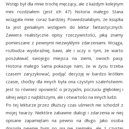
Wstęp był dla mnie trochę męczący, ale z każdym kolejnym
mini rozdziałem (jest ich 47) historia małego Stana
wciągała mnie coraz bardziej. Powiedziałabym, że książka
ta jest genialnym wstępem do lektur fantastycznych.
Zawiera realistyczne opisy rzeczywistości, jaką znamy
pomieszane z pewnymi niezwykłymi zdarzeniami. Wciąga,
rozbudza wyobraźnię, bawi, ale i uczy o tym, że warto
poszukiwać swojego miejsca na ziemi, swoich pasji.
Historia małego Sama pokazuje nam, że w życiu trzeba
czasem zaryzykować, podjąć decyzję w bardzo krótkim
czasie, choćby dla innych była ona czystym szaleństwem.
Jest to również opowieść o przyjaźni, poczuciu głębokiej i
silnej więzi z najbliższymi, ale i otwartości na innych ludzi.
Po tej lekturze przez dłuższy czas uśmiech nie schodził z
mojej twarzy. Niektóre zabawne dialogi i zdarzenia w niej
opisane zapamiętam na pewno na długo. Jako osoba
dorosła pewnie bym po nią nie sięgnęła, ale z czystej