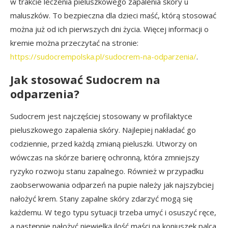
w trakcie leczenia pieluszkowego zapalenia skóry u
maluszków. To bezpieczna dla dzieci maść, którą stosować
można już od ich pierwszych dni życia. Więcej informacji o
kremie można przeczytać na stronie:
https://sudocrempolska.pl/sudocrem-na-odparzenia/
.
Jak stosować Sudocrem na
odparzenia?
Sudocrem jest najczęściej stosowany w profilaktyce
pieluszkowego zapalenia skóry. Najlepiej nakładać go
codziennie, przed każdą zmianą pieluszki. Utworzy on
wówczas na skórze barierę ochronną, która zmniejszy
ryzyko rozwoju stanu zapalnego. Również w przypadku
zaobserwowania odparzeń na pupie należy jak najszybciej
nałożyć krem. Stany zapalne skóry zdarzyć mogą się
każdemu. W tego typu sytuacji trzeba umyć i osuszyć ręce,
a następnie nałożyć niewielką ilość maści na koniuszek palca.