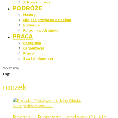
Zdrowie i uroda
PODRÓŻE
Mazury
Miejsca przyjazne dzieciom
Norwegia
Poradnik podróżnika
PRACA
Fotografia
Organizacja
Prawo
Zawód Influencer
Tag:
roczek
Pamiętnik
Wychowanie
Roczek – Pierwsze urodziny Olusia.