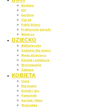
Budowa
DIY
Kuchnia
Ogród
Pokój dzieci
Praktyczne porady
Wnętrza
DZIECKO
Biblioteczka
Gadżety dla dzieci
Moda dziecięca
Rozwój i edukacja
Wychowanie
Zabawa
KOBIETA
Ciąża
Dla mamy
Książki i gry
Pamiętnik
Seriale i filmy
Wyprawka