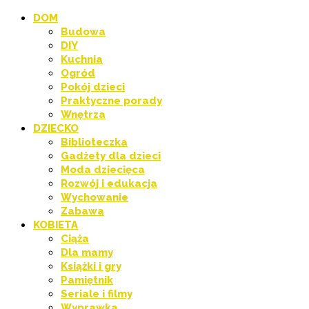
DOM
Budowa
DIY
Kuchnia
Ogród
Pokój dzieci
Praktyczne porady
Wnętrza
DZIECKO
Biblioteczka
Gadżety dla dzieci
Moda dziecięca
Rozwój i edukacja
Wychowanie
Zabawa
KOBIETA
Ciąża
Dla mamy
Książki i gry
Pamiętnik
Seriale i filmy
Wyprawka