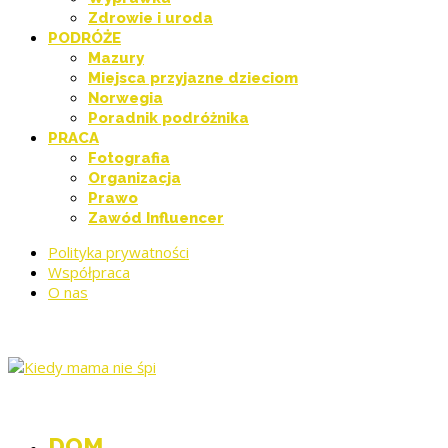
Zdrowie i uroda
PODRÓŻE
Mazury
Miejsca przyjazne dzieciom
Norwegia
Poradnik podróżnika
PRACA
Fotografia
Organizacja
Prawo
Zawód Influencer
Polityka prywatności
Współpraca
O nas
DOM