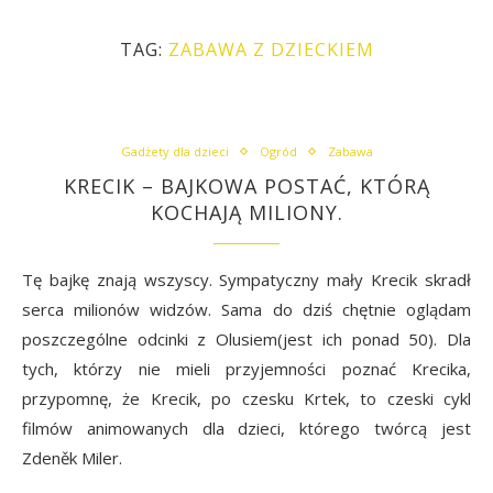
TAG:
ZABAWA Z DZIECKIEM
Gadżety dla dzieci
Ogród
Zabawa
KRECIK – BAJKOWA POSTAĆ, KTÓRĄ
KOCHAJĄ MILIONY.
Tę bajkę znają wszyscy. Sympatyczny mały Krecik skradł
serca milionów widzów. Sama do dziś chętnie oglądam
poszczególne odcinki z Olusiem(jest ich ponad 50). Dla
tych, którzy nie mieli przyjemności poznać Krecika,
przypomnę, że Krecik, po czesku Krtek, to czeski cykl
filmów animowanych dla dzieci, którego twórcą jest
Zdeněk Miler.