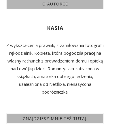
O AUTORCE
KASIA
Z wykształcenia prawnik, z zamiłowania fotograf i
rękodzielnik. Kobieta, która pogodziła pracę na
własny rachunek z prowadzeniem domu i opieką
nad dwójką dzieci. Romantyczka zatracona w
książkach, amatorka dobrego jedzenia,
uzależniona od Netflixa, nienasycona
podróżniczka.
ZNAJDZIESZ MNIE TEŻ TUTAJ: