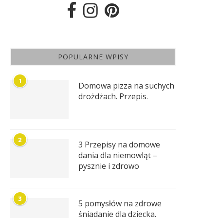
POPULARNE WPISY
1
Domowa pizza na suchych
drożdżach. Przepis.
2
3 Przepisy na domowe
dania dla niemowląt –
pysznie i zdrowo
3
5 pomysłów na zdrowe
śniadanie dla dziecka.