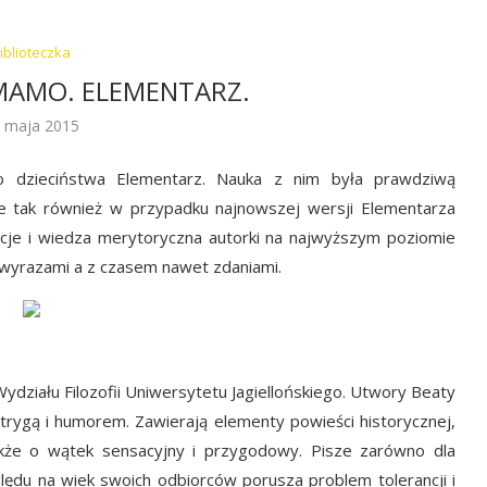
iblioteczka
MAMO. ELEMENTARZ.
 maja 2015
dzieciństwa Elementarz. Nauka z nim była prawdziwą
ie tak również w przypadku najnowszej wersji Elementarza
acje i wiedza merytoryczna autorki na najwyższym poziomie
wyrazami a z czasem nawet zdaniami.
ydziału Filozofii Uniwersytetu Jagiellońskiego. Utwory Beaty
ntrygą i humorem. Zawierają elementy powieści historycznej,
akże o wątek sensacyjny i przygodowy. Pisze zarówno dla
ględu na wiek swoich odbiorców porusza problem tolerancji i