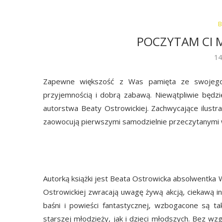
B
POCZYTAM CI 
14
Zapewne większość z Was pamięta ze swojego 
przyjemnością i dobrą zabawą. Niewątpliwie będz
autorstwa Beaty Ostrowickiej. Zachwycające ilustr
zaowocują pierwszymi samodzielnie przeczytanymi 
Autorką książki jest Beata Ostrowicka absolwentka W
Ostrowickiej zwracają uwagę żywą akcją, ciekawą i
baśni i powieści fantastycznej, wzbogacone są t
starszej młodzieży, jak i dzieci młodszych. Bez wz