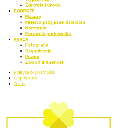
Zdrowie i uroda
PODRÓŻE
Mazury
Miejsca przyjazne dzieciom
Norwegia
Poradnik podróżnika
PRACA
Fotografia
Organizacja
Prawo
Zawód Influencer
Polityka prywatności
Współpraca
O nas