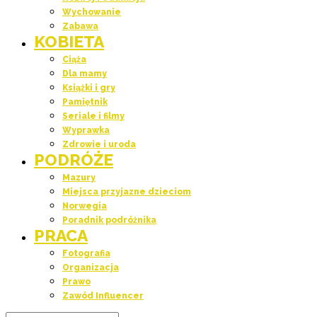
Wychowanie
Zabawa
KOBIETA
Ciąża
Dla mamy
Książki i gry
Pamiętnik
Seriale i filmy
Wyprawka
Zdrowie i uroda
PODRÓŻE
Mazury
Miejsca przyjazne dzieciom
Norwegia
Poradnik podróżnika
PRACA
Fotografia
Organizacja
Prawo
Zawód Influencer