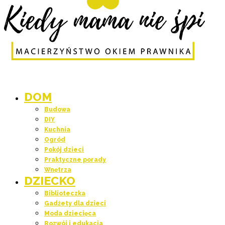
DOM
Budowa
DIY
Kuchnia
Ogród
Pokój dzieci
Praktyczne porady
Wnętrza
DZIECKO
Biblioteczka
Gadżety dla dzieci
Moda dziecięca
Rozwój i edukacja