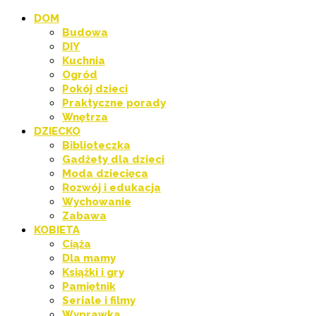
DOM
Budowa
DIY
Kuchnia
Ogród
Pokój dzieci
Praktyczne porady
Wnętrza
DZIECKO
Biblioteczka
Gadżety dla dzieci
Moda dziecięca
Rozwój i edukacja
Wychowanie
Zabawa
KOBIETA
Ciąża
Dla mamy
Książki i gry
Pamiętnik
Seriale i filmy
Wyprawka