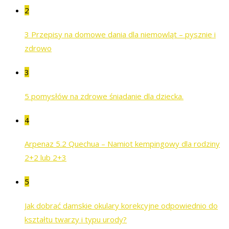
2
3 Przepisy na domowe dania dla niemowląt – pysznie i
zdrowo
3
5 pomysłów na zdrowe śniadanie dla dziecka.
4
Arpenaz 5.2 Quechua – Namiot kempingowy dla rodziny
2+2 lub 2+3
5
Jak dobrać damskie okulary korekcyjne odpowiednio do
kształtu twarzy i typu urody?