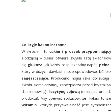
Co kryje kakao instant?
W skrócie – to
cukier i proszek przypominając
słodzącej – cukier otwiera zwykle listę składnik
się
glukoza
. Jak każdy rozpuszczalny napój,
pełne 
który w dużych dawkach może spowodować ból brz
zagęszczające
. Producenci hojną ręką dorzucaj
skrobi ziemniaczanej, zabezpiecza przed krystaliz
dla niemowląt) i
lecytynę sojową
(emulgulator nad
produktu). Aby upewnić rodziców, że kakao to s
witamin
, których przyswajalność jest symbolicz