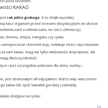
 jest poza sezonem.
iwości KAKAO
 jest
rak jelita grubego
. A to dzięki wysokiej
ronią nasz organizm przed stresem oksydacyjnym (w skrócie
tleniaczami a utleniaczami, na rzecz utleniaczy).
a, chromu, żelaza, manganu czy cynku.
samopoczucie i koncentrację, redukuje stres i wyczerpanie.
cza nam kakao, mają nie tylko właściwości antyrakowe, ale
niają dłuższą młodość.
 i jest szczególnie polecane dla skóry suchej i
ie, jest doskonałym afrodyzjakiem. Warto więc wieczorem
go kakao lub zjeść kawałek gorzkiej czekolady.
 kakao dostępne na rynku: