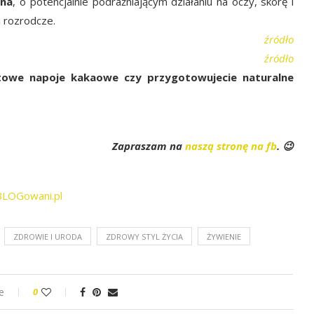
ina
, o potencjalnie podrażniającym działaniu na oczy, skórę i
 rozrodcze.
źródło
źródło
towe napoje kakaowe czy przygotowujecie naturalne
Zapraszam na
naszą stronę na fb
. 😉
ZDROWIE I URODA
ZDROWY STYL ŻYCIA
ŻYWIENIE
e
0