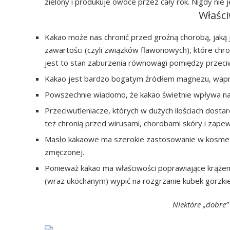
zielony i produkuje owoce przez cały rok. Nigdy nie
Właśc
Kakao może nas chronić przed groźną chorobą, jaką
zawartości (czyli związków flawonowych), które ch
jest to stan zaburzenia równowagi pomiędzy przeciwu
Kakao jest bardzo bogatym źródłem magnezu, wapni
Powszechnie wiadomo, że kakao świetnie wpływa na 
Przeciwutleniacze, których w dużych ilościach dostar
też chronią przed wirusami, chorobami skóry i zapew
Masło kakaowe ma szerokie zastosowanie w kosmetyce
zmęczonej.
Ponieważ kakao ma właściwości poprawiające krążen
(wraz ukochanym) wypić na rozgrzanie kubek gorzkie
Niektóre „dobre”