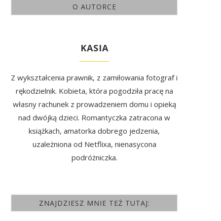
O AUTORCE
KASIA
Z wykształcenia prawnik, z zamiłowania fotograf i
rękodzielnik. Kobieta, która pogodziła pracę na
własny rachunek z prowadzeniem domu i opieką
nad dwójką dzieci. Romantyczka zatracona w
książkach, amatorka dobrego jedzenia,
uzależniona od Netflixa, nienasycona
podróżniczka.
ZNAJDZIESZ MNIE TEŻ TUTAJ: