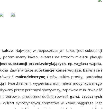
y kakao
. Najwięcej w rozpuszczalnym kakao jest substancji
ów, potem mamy kakao, a zaraz na trzecim miejscu plasuje
jest substancji przeciwzbrylających
, np. węglanu wapnia,
ucha. Zawiera także
substancje konserwujące, barwiące i
ą również
maltodekstrynę
(znów cukier prosty, pochodna
acją i twardnieniem, wypełniacz m.in. mleka modyfikowanego
używany przez przemysł spożywczy, zapewnia m.in. trwałość
amo zdrowie, producenci dodają również
garść sztucznych
na. Wśród syntetycznych aromatów w kakao najgorsza jest