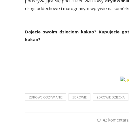
podszywająca się pod cukier waniliowy
etylowanil
drogi oddechowe i mutogennym wpływie na komórki
Dajecie swoim dzieciom kakao? Kupujecie go
kakao?
ZDROWE ODŻYWIANIE
ZDROWIE
ZDROWIE DZIECKA
42 komentarz