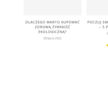
OROWY –
DLACZEGO WARTO KUPOWAĆ
POCZUJ SM
 ZUP I...
ZDROWĄ ŻYWNOŚĆ
– 5 
EKOLOGICZNĄ?
18
28 lipca 2022