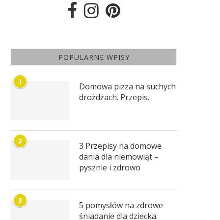
POPULARNE WPISY
1
Domowa pizza na suchych
drożdżach. Przepis.
2
3 Przepisy na domowe
dania dla niemowląt –
pysznie i zdrowo
3
5 pomysłów na zdrowe
śniadanie dla dziecka.